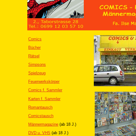
Comics
Bücher
Rätsel
Simpsons
Spielzeug
Feuerwerkskörper
Comics f. Sammler
Karten f. Sammler
Romantausch
Comicstausch
Männermagazine
(ab 18 J.)
DVD u. VHS
(ab 18 J.)