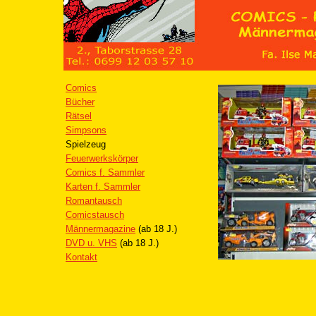
Comics
Bücher
Rätsel
Simpsons
Spielzeug
Feuerwerkskörper
Comics f. Sammler
Karten f. Sammler
Romantausch
Comicstausch
Männermagazine
(ab 18 J.)
DVD u. VHS
(ab 18 J.)
Kontakt